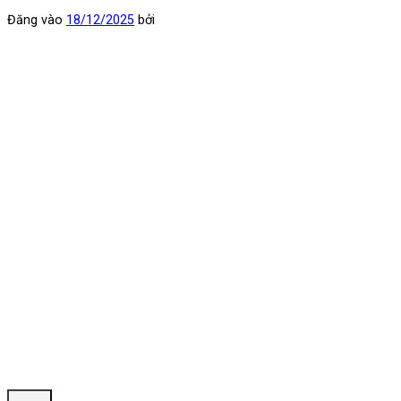
Đăng vào
18/12/2025
bởi