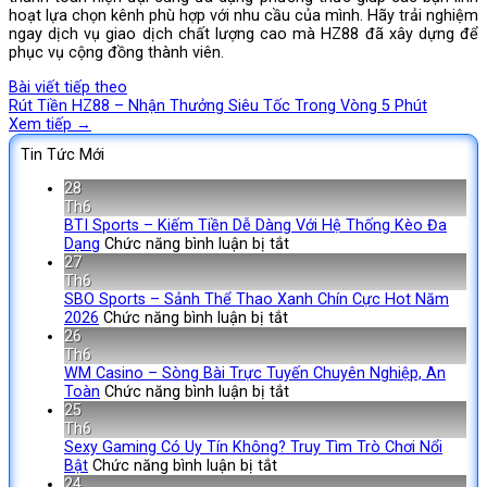
hoạt lựa chọn kênh phù hợp với nhu cầu của mình. Hãy trải nghiệm
ngay dịch vụ giao dịch chất lượng cao mà HZ88 đã xây dựng để
phục vụ cộng đồng thành viên.
Bài viết tiếp theo
Rút Tiền HZ88 – Nhận Thưởng Siêu Tốc Trong Vòng 5 Phút
Xem tiếp →
Tin Tức Mới
28
Th6
BTI Sports – Kiếm Tiền Dễ Dàng Với Hệ Thống Kèo Đa
ở
Dạng
Chức năng bình luận bị tắt
BTI
27
Sports
Th6
–
SBO Sports – Sảnh Thể Thao Xanh Chín Cực Hot Năm
ở
Kiếm
2026
Chức năng bình luận bị tắt
SBO
Tiền
26
Sports
Dễ
Th6
–
Dàng
WM Casino – Sòng Bài Trực Tuyến Chuyên Nghiệp, An
Sảnh
Với
ở
Toàn
Chức năng bình luận bị tắt
Thể
Hệ
WM
25
Thao
Thống
Casino
Th6
Xanh
Kèo
–
Sexy Gaming Có Uy Tín Không? Truy Tìm Trò Chơi Nổi
ở
Chín
Đa
Sòng
Bật
Chức năng bình luận bị tắt
Sexy
Cực
Dạng
Bài
24