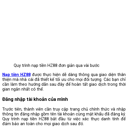
Quy trình nạp tiền HZ88 đơn giản qua vài bước
Nạp tiền HZ88
được thực hiện dễ dàng thông qua giao diện thân
thiện mà nhà cái đã thiết kế tối ưu cho mọi đối tượng. Các bạn chỉ
cần làm theo hướng dẫn sau đây để hoàn tất giao dịch trong thời
gian ngắn nhất có thể.
Đăng nhập tài khoản của mình
Trước tiên, thành viên cần truy cập trang chủ chính thức và nhập
thông tin đăng nhập gồm tên tài khoản cùng mật khẩu đã đăng ký.
Quy trình nạp tiền HZ88 bắt đầu từ việc xác thực danh tính để
đảm bảo an toàn cho mọi giao dịch sau đó.